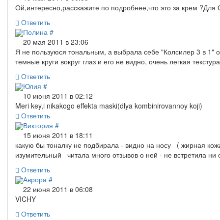
Ой,интересно,расскажите по подробнее,что это за крем ?Для О
Ответить
Полина
#
20 мая 2011 в 23:06
Я не пользуюся тональным, а выбрала себе "Колсилер 3 в 1" о
темные круги вокруг глаз и его не видно, очень легкая тексту
Ответить
Юлия
#
10 июня 2011 в 02:12
Meri key,i nikakogo effekta maski(dlya kombinirovannoy koji)
Ответить
Виктория
#
15 июня 2011 в 18:11
какую бы тоналку не подбирала - видно на носу ( жирная ко
изумительный читала много отзывов о ней - не встретила ни 
Ответить
Аврора
#
22 июня 2011 в 06:08
VICHY
Ответить