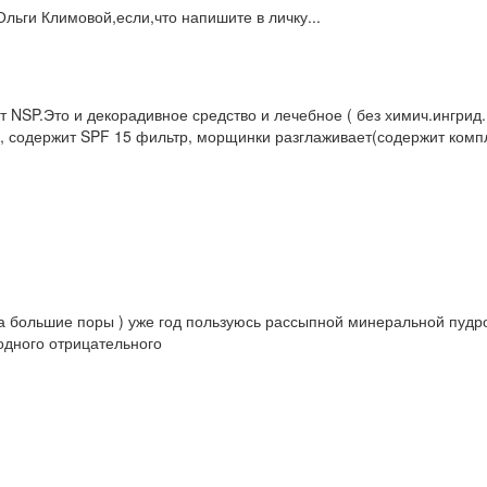
льги Климовой,если,что напишите в личку...
т NSP.Это и декорадивное средство и лечебное ( без химич.ингрид.
ра, содержит SPF 15 фильтр, морщинки разглаживает(содержит компл
жа большие поры ) уже год пользуюсь рассыпной минеральной пуд
одного отрицательного