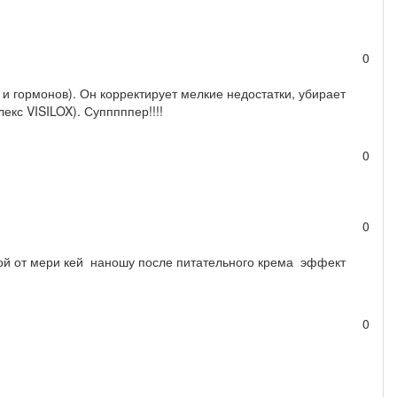
0
 и гормонов). Он корректирует мелкие недостатки, убирает
екс VISILOX). Супппппер!!!!
0
0
рой от мери кей наношу после питательного крема эффект
0