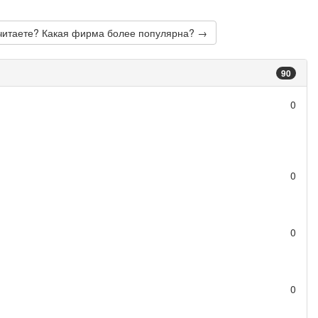
читаете? Какая фирма более популярна? →
90
0
0
0
0