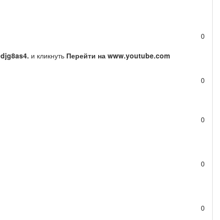
0
djg8as4.
и кликнуть
Перейти на www.youtube.com
0
0
0
0