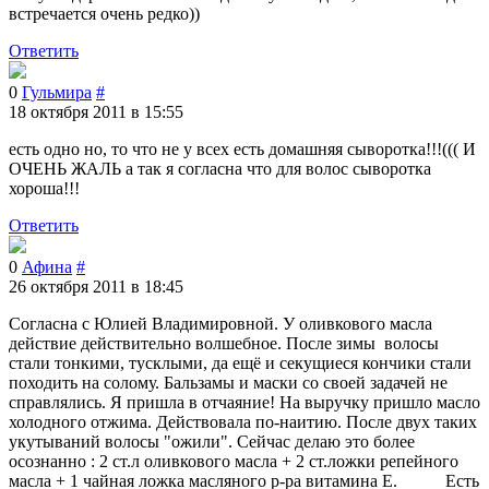
встречается очень редко))
Ответить
0
Гульмира
#
18 октября 2011 в 15:55
есть одно но, то что не у всех есть домашняя сыворотка!!!((( И
ОЧЕНЬ ЖАЛЬ а так я согласна что для волос сыворотка
хороша!!!
Ответить
0
Афина
#
26 октября 2011 в 18:45
Согласна с Юлией Владимировной. У оливкового масла
действие действительно волшебное. После зимы волосы
стали тонкими, тусклыми, да ещё и секущиеся кончики стали
походить на солому. Бальзамы и маски со своей задачей не
справлялись. Я пришла в отчаяние! На выручку пришло масло
холодного отжима. Действовала по-наитию. После двух таких
укутываний волосы "ожили". Сейчас делаю это более
осознанно : 2 ст.л оливкового масла + 2 ст.ложки репейного
масла + 1 чайная ложка масляного р-ра витамина Е. Есть