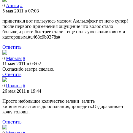
0
Анита
#
5 мая 2011 в 07:03
приветик.я вот пользуюсь маслом Амлы.эфект от него супер!
после первого применения ощущение что волос стало
больше,и расти быстрее стали . еще пользуюсь оливковым и
касторовым.#u468c9b9378s#
Ответить
0
Марьям
#
11 мая 2011 в 03:02
О,спасибо завтра сделаю.
Ответить
0
Полина
#
26 мая 2011 в 19:44
Просто небольшое количество зелени залить
кипятком,настоять до остывания,процедить.Оздоравливает
кожу головы.
Ответить