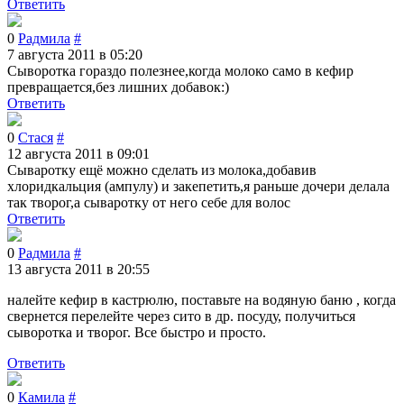
Ответить
0
Радмила
#
7 августа 2011 в 05:20
Сыворотка гораздо полезнее,когда молоко само в кефир
превращается,без лишних добавок:)
Ответить
0
Стася
#
12 августа 2011 в 09:01
Сываротку ещё можно сделать из молока,добавив
хлоридкальция (ампулу) и закепетить,я раньше дочери делала
так творог,а сываротку от него себе для волос
Ответить
0
Радмила
#
13 августа 2011 в 20:55
налейте кефир в кастрюлю, поставьте на водяную баню , когда
свернется перелейте через сито в др. посуду, получиться
сыворотка и творог. Все быстро и просто.
Ответить
0
Камила
#