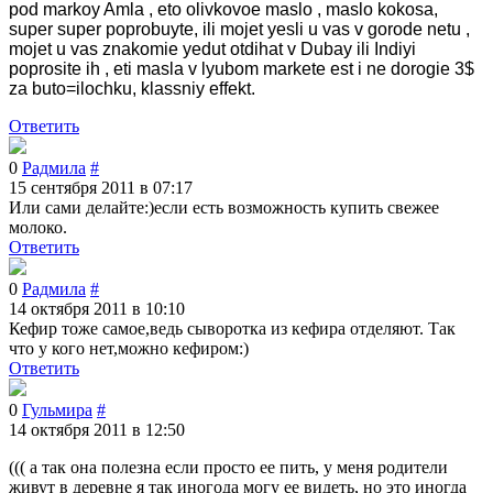
pod markoy Amla , eto olivkovoe maslo , maslo kokosa,
super super poprobuyte, ili mojet yesli u vas v gorode netu ,
mojet u vas znakomie yedut otdihat v Dubay ili Indiyi
poprosite ih , eti masla v lyubom markete est i ne dorogie 3$
za buto=ilochku, klassniy effekt.
Ответить
0
Радмила
#
15 сентября 2011 в 07:17
Или сами делайте:)если есть возможность купить свежее
молоко.
Ответить
0
Радмила
#
14 октября 2011 в 10:10
Кефир тоже самое,ведь сыворотка из кефира отделяют. Так
что у кого нет,можно кефиром:)
Ответить
0
Гульмира
#
14 октября 2011 в 12:50
((( а так она полезна если просто ее пить, у меня родители
живут в деревне я так иногода могу ее видеть, но это иногда