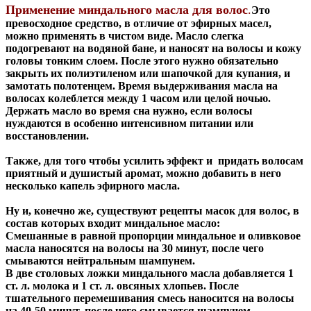
Применение миндального масла для волос
.
Это
превосходное средство, в отличие от эфирных масел,
можно применять в чистом виде. Масло слегка
подогревают на водяной бане, и наносят
на воло
сы и к
ожу
голов
ы тонким слоем. После этого нужно
обязательно
закрыть их полиэтиленом или шапочкой для купания, и
замотать полотенцем. Время выдерживания масла на
волосах
колеблется между 1 часом или целой ночью.
Держать масло во время сна нужно, если волосы
нуждаются в особенно интенсивном питании или
восстановлении.
Также, для того чтобы усилить эффект и придать волосам
приятный и душистый аромат, можно добавить в него
несколько капель эфирного масла.
Ну и, конечно же, существуют рецепты масок для волос, в
состав которых входит миндальное масло:
Смешанные в равной пропорции миндальное и оливковое
масла наносятся на волосы на 30 минут, после чего
смываются нейтральным шампунем.
В две столовых ложки миндального масла добавляется 1
ст. л. молока и 1 ст. л. овсяных хлопьев. После
тшательного перемешивания смесь наносится на волосы
на 40-50 минут, после чего смывается шампунем.