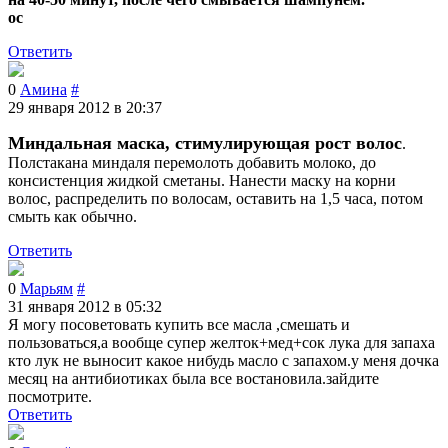
ос
Ответить
0
Амина
#
29 января 2012 в 20:37
Миндальная маска, стимулирующая рост волос
.
Полстакана миндаля перемолоть добавить молоко, до
консистенция жидкой сметаны. Нанести маску на корни
волос, распределить по волосам, оставить на 1,5 часа, потом
смыть как обычно.
Ответить
0
Марьям
#
31 января 2012 в 05:32
Я могу посоветовать купить все масла ,смешать и
пользоваться,а вообще супер желток+мед+сок лука для запаха
кто лук не выносит какое нибудь масло с запахом.у меня дочка
месяц на антибиотиках была все востановила.зайдите
посмотрите.
Ответить