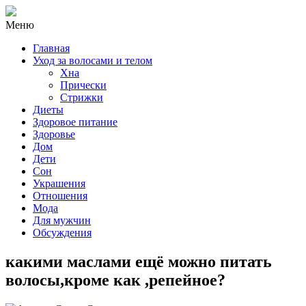
Mеню
Главная
Уход за волосами и телом
Хна
Прически
Стрижки
Диеты
Здоровое питание
Здоровье
Дом
Дети
Сон
Украшения
Отношения
Мода
Для мужчин
Обсуждения
какими маслами ещё можно питать
волосы,кроме как ,репейное?