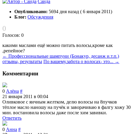
Саида
Опубликовано:
5694 дня назад ( 6 января 2011)
Блог:
Обсуждения
0
Голосов: 0
какими маслами ещё можно питать волосы,кроме как
,репейное?
← Профессиональные шампуни (Бонакур, десанж и.т.п.)
отзывы, результаты
По вашему.забота о волосах- это... →
Комментарии
72
0
Алёна
#
21 января 2011 в 00:04
Оливковое с яичным желтком, делю волосы на 8пучков
тёплое масло наношу на пучёк и заворачиваю в фалгу хожу 30
мин. востановила волосы даже после хим завивки.
Ответить
0
Анна
#