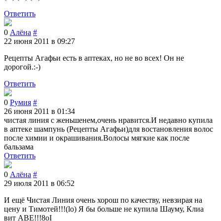
Ответить
0
Алёна
#
22 июня 2011 в 09:27
Рецепты Агафьи есть в аптеках, но не во всех! Он не
дорогой.:-)
Ответить
0
Румия
#
26 июня 2011 в 01:34
чистая линия с женьшенем,очень нравится.И недавно купила
в аптеке шампунь (Рецепты Агафьи)для востановления волос
после химии и окрашивания.Волосы мягкие как после
бальзама
Ответить
0
Алёна
#
29 июля 2011 в 06:52
И ещё Чистая Линия очень хорош по качеству, невзирая на
цену и Тимотей!!!(lo) Я бы больше не купила Шауму, Клиа
вит АВЕ!!!8oI