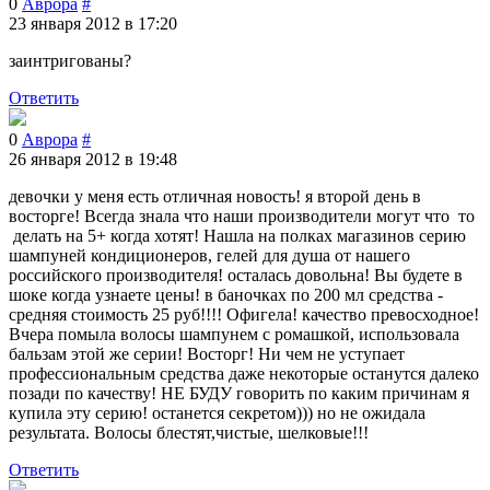
0
Аврора
#
23 января 2012 в 17:20
заинтригованы?
Ответить
0
Аврора
#
26 января 2012 в 19:48
девочки у меня есть отличная новость! я второй день в
восторге! Всегда знала что наши производители могут что то
делать на 5+ когда хотят! Нашла на полках магазинов серию
шампуней кондиционеров, гелей для душа от нашего
российского производителя! осталась довольна! Вы будете в
шоке когда узнаете цены! в баночках по 200 мл средства -
средняя стоимость 25 руб!!!! Офигела! качество превосходное!
Вчера помыла волосы шампунем с ромашкой, использовала
бальзам этой же серии! Восторг! Ни чем не уступает
профессиональным средства даже некоторые останутся далеко
позади по качеству! НЕ БУДУ говорить по каким причинам я
купила эту серию! останется секретом))) но не ожидала
результата. Волосы блестят,чистые, шелковые!!!
Ответить