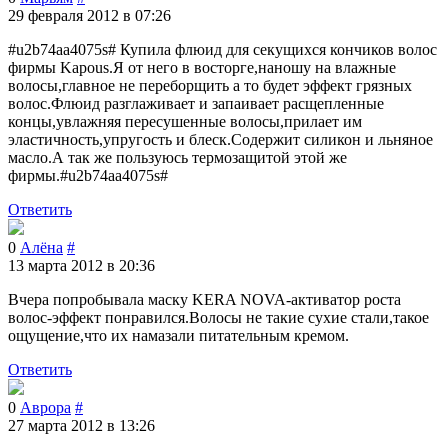
29 февраля 2012 в 07:26
#u2b74aa4075s# Купила флюид для секущихся кончиков волос
фирмы Kapous.Я от него в восторге,наношу на влажные
волосы,главное не переборщить а то будет эффект грязных
волос.Флюид разглаживает и запаивает расщепленные
концы,увлажняя пересушенные волосы,прилает им
эластичность,упругость и блеск.Содержит силикон и льняное
масло.А так же пользуюсь термозащитой этой же
фирмы.#u2b74aa4075s#
Ответить
0
Алёна
#
13 марта 2012 в 20:36
Вчера попробывала маску KERA NOVA-активатор роста
волос-эффект понравился.Волосы не такие сухие стали,такое
ощущение,что их намазали питательным кремом.
Ответить
0
Аврора
#
27 марта 2012 в 13:26