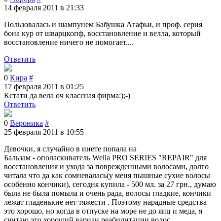
14 февраля 2011 в 21:33
Пользовалась и шампунем Бабушка Агафьи, и проф. серия
бона кур от шварцкопф, восстановление и велла, который
восстановление ничего не помогает....
Ответить
0
Кира
#
17 февраля 2011 в 01:25
Кстати да вела оч классная фирма:);-)
Ответить
0
Вероника
#
25 февраля 2011 в 10:55
Девочки, я случайно в инете попала на
Бальзам - ополаскиватель Wella PRO SERIES "REPAIR" для
восстановления и ухода за поврежденными волосами, долго
читала что да как сомневалась(у меня пышные сухие волосы
особенно кончики), сегодня купила - 500 мл. за 27 грн., думаю
была не была помыла и очень рада, волосы гладкие, кончики
лежат гладенькие нет тяжести . Поэтому нарадные средства
это хорошо, но когда в отпуске на море не до яиц и меда, я
считаю это хороший вариан реабилитации волос.