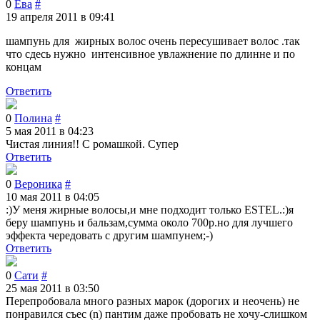
0
Ева
#
19 апреля 2011 в 09:41
шампунь для жирных волос очень пересушивает волос .так
что сдесь нужно интенсивное увлажнение по длинне и по
концам
Ответить
0
Полина
#
5 мая 2011 в 04:23
Чистая линия!! С ромашкой. Супер
Ответить
0
Вероника
#
10 мая 2011 в 04:05
:)У меня жирные волосы,и мне подходит только ESTEL.:)я
беру шампунь и бальзам,сумма около 700р.но для лучшего
эффекта чередовать с другим шампунем;-)
Ответить
0
Сати
#
25 мая 2011 в 03:50
Перепробовала много разных марок (дорогих и неочень) не
понравился съес (n) пантим даже пробовать не хочу-слишком