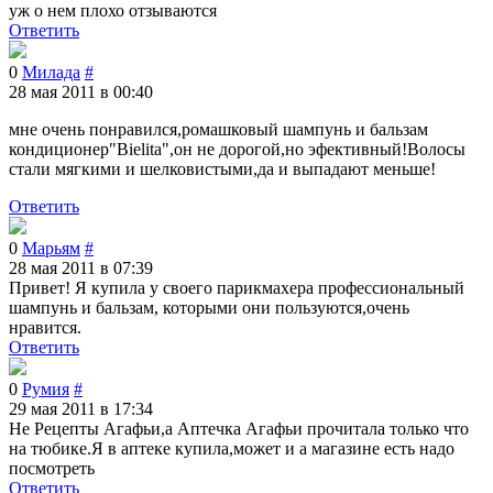
уж о нем плохо отзываются
Ответить
0
Милада
#
28 мая 2011 в 00:40
мне очень понравился,ромашковый шампунь и бальзам
кондиционер"Bielita",он не дорогой,но эфективный!Волосы
стали мягкими и шелковистыми,да и выпадают меньше!
Ответить
0
Марьям
#
28 мая 2011 в 07:39
Привет! Я купила у своего парикмахера профессиональный
шампунь и бальзам, которыми они пользуются,очень
нравится.
Ответить
0
Румия
#
29 мая 2011 в 17:34
Не Рецепты Агафьи,а Аптечка Агафьи прочитала только что
на тюбике.Я в аптеке купила,может и а магазине есть надо
посмотреть
Ответить