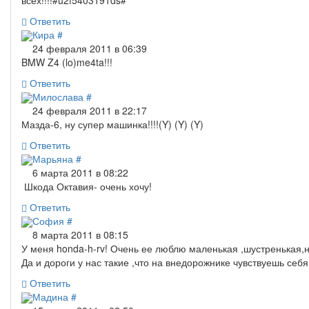
всех!!!!#u2f5403191ds#
Ответить
Кира
#
24 февраля 2011 в 06:39
BMW Z4 (lo)me4ta!!!
Ответить
Милослава
#
24 февраля 2011 в 22:17
Мазда-6, ну супер машинка!!!!(Y) (Y) (Y)
Ответить
Марьяна
#
6 марта 2011 в 08:22
Шкода Октавия- очень хочу!
Ответить
София
#
8 марта 2011 в 08:15
У меня honda-h-rv! Очень ее люблю маленькая ,шустренькая,н
Да и дороги у нас такие ,что на внедорожнике чувствуешь се
Ответить
Мадина
#