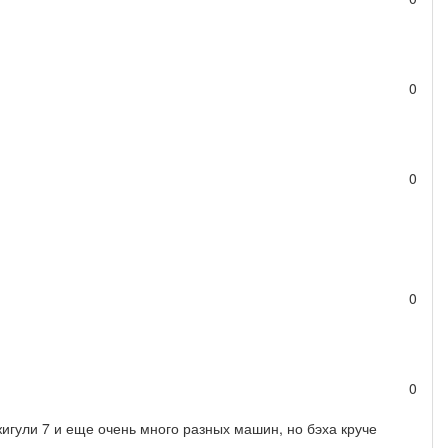
0
0
0
0
гули 7 и еще очень много разных машин, но бэха круче