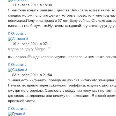
11 января 2011 в 15:39
Я мечтала водить машину с детства.Замирала если в каком т
специалистом,получаю деньги которые позволили мне год наз
понимала.Получила права в 37 лет.Езжу сейчас.Столько хамов 
сигналят как безумные.Ну зачем так,давайте уважать друг др
Ответить
Анжела
#
19 января 2011 в 07:11
відповіла другу Margo ****
вы неправы!!!надо хорошо изучать правила и немножко опыта 
Ответить
София
#
23 января 2011 в 21:54
У меня есть инфинити, правда не джип) Считаю что женщина за
Нельзя, во время перегруженного траффика, ездить с дистанци
смотря по сторонам. Смелость в вождении получают не тем, чт
где своим вождением они никому не помешают. Я в своё время 
проезжей части.
Ответить
Гулия
#