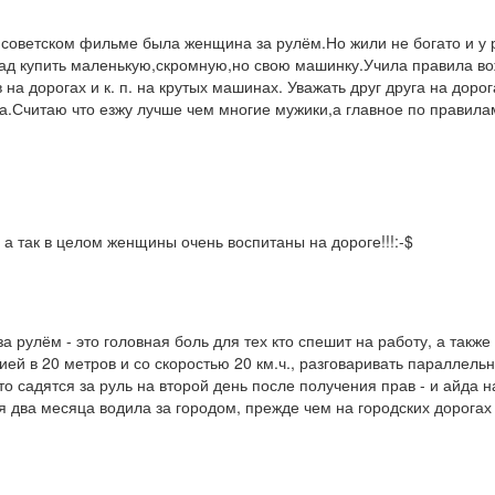
о советском фильме была женщина за рулём.Но жили не богато и 
ад купить маленькую,скромную,но свою машинку.Учила правила во
на дорогах и к. п. на крутых машинах. Уважать друг друга на доро
уга.Считаю что езжу лучше чем многие мужики,а главное по правила
а так в целом женщины очень воспитаны на дороге!!!:-$
 рулём - это головная боль для тех кто спешит на работу, а также
ей в 20 метров и со скоростью 20 км.ч., разговаривать параллель
о садятся за руль на второй день после получения прав - и айда на
два месяца водила за городом, прежде чем на городских дорогах в