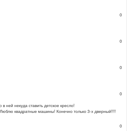
0
0
0
0
в ней некуда ставить детское кресло!
 Люблю квадратные машины! Конечно только 3-х дверный!!!!
0