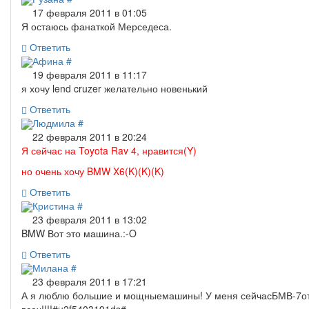
17 февраля 2011 в 01:05
Я остаюсь фанаткой Мерседеса.
Ответить
Афина
#
19 февраля 2011 в 11:17
я хочу lend cruzer желательно новенький
Ответить
Людмила
#
22 февраля 2011 в 20:24
Я сейчас на Toyota Rav 4, нравится(Y)
но очень хочу BMW X6(K)(K)(K)
Ответить
Кристина
#
23 февраля 2011 в 13:02
BMW Вот это машина.:-O
Ответить
Милана
#
23 февраля 2011 в 17:21
А я люблю большие и мощныемашины! У меня сейчасБМВ-7отлич