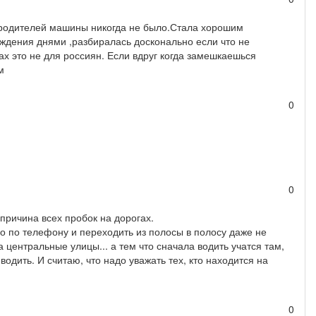
у родителей машины никогда не было.Стала хорошим
ждения днями ,разбиралась досконально если что не
гах это не для россиян. Если вдруг когда замешкаешься
м
0
0
 причина всех пробок на дорогах.
но по телефону и переходить из полосы в полосу даже не
 центральные улицы... а тем что сначала водить учатся там,
одить. И считаю, что надо уважать тех, кто находится на
0