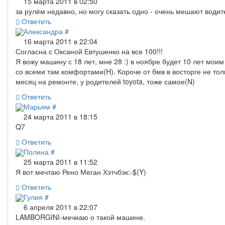
15 марта 2011 в 02:50
за рулём недавно, но могу сказать одно - очень мешают водит
Ответить
Александра
#
16 марта 2011 в 22:04
Согласна с Оксаной Евтушенко на все 100!!!
Я вожу машину с 18 лет, мне 28 :) в ноябре будет 10 лет мои
со всеми там комфортами(H). Короче от бмв в восторге не толк
месяц на ремонте, у родителей toyota, тоже самое(N)
Ответить
Марьям
#
24 марта 2011 в 18:15
Q7
Ответить
Полина
#
25 марта 2011 в 11:52
Я вот мечтаю Рено Меган Хэтчбэк:-$(Y)
Ответить
Гулия
#
6 апреля 2011 в 22:07
LAMBORGINI-мечиаю о такой машине.