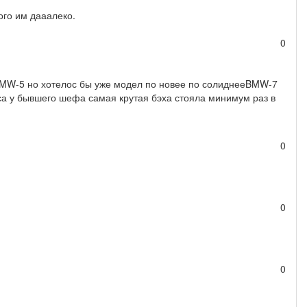
ого им дааалеко.
0
наяBMW-5 но хотелос бы уже модел по новее по солиднееBMW-7
дитса у бывшего шефа самая крутая бэха стояла минимум раз в
0
0
0