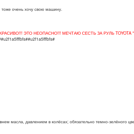
 тоже очень хочу свою машину.
ТО КРАСИВО!!! ЭТО НЕОПАСНО!!! МЕЧТАЮ СЕСТЬ ЗА РУЛЬ TOYOT
##u2f1a5fffbfs##u2f1a5fffbfs#
нем масла, давлением в колёсах; обязательно темно-зелёного цвет