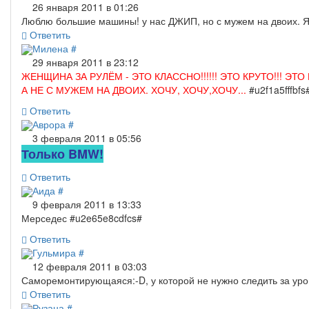
26 января 2011 в 01:26
Люблю большие машины! у нас ДЖИП, но с мужем на двоих. Я
Ответить
Милена
#
29 января 2011 в 23:12
ЖЕНЩИНА ЗА РУЛЁМ - ЭТО КЛАССНО!!!!!! ЭТО КРУТО!!! Э
А НЕ С МУЖЕМ НА ДВОИХ. ХОЧУ, ХОЧУ,ХОЧУ...
#u2f1a5fffbfs
Ответить
Аврора
#
3 февраля 2011 в 05:56
Только BMW!
Ответить
Аида
#
9 февраля 2011 в 13:33
Мерседес #u2e65e8cdfcs#
Ответить
Гульмира
#
12 февраля 2011 в 03:03
Саморемонтирующаяся:-D, у которой не нужно следить за уров
Ответить
Рузана
#