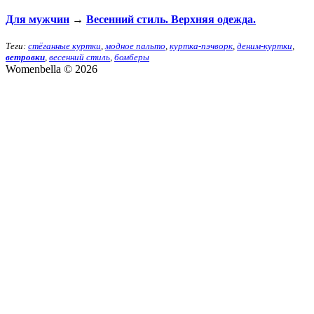
Для мужчин
→
Весенний стиль. Верхняя одежда.
Теги:
стёганные куртки
,
модное пальто
,
куртка-пэчворк
,
деним-куртки
,
ветровки
,
весенний стиль
,
бомберы
Womenbella © 2026