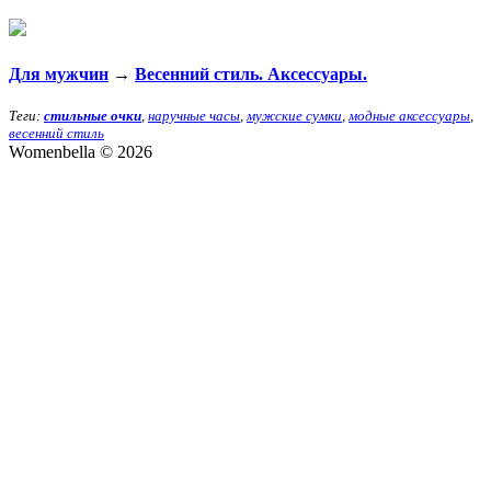
Для мужчин
→
Весенний стиль. Аксессуары.
Теги:
стильные очки
,
наручные часы
,
мужские сумки
,
модные аксессуары
,
весенний стиль
Womenbella © 2026