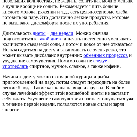
небольших количествах, не жарить, солить как можно меньше,
а лучше вообще не солить. Рекомендуется пить больше
кислого молока, ряженки и т.д., есть цельнозерновые хлеба,
готовить на пару. Это достаточно легкие продукты, которые
не вызывают дискомфорта после их употребления.
Длительность
диеты
–
две недели
. Можно сначала
подготовиться к
такой диете
и начать постепенно уменьшать
количество съедаемой соли, а потом и вовсе от нее отказаться.
Нельзя садиться на диету и заканчивать ее очень резко, это
может вызвать дисбаланс внутренних
обменных процессов
и
ухудшение самочувствия. Помимо соли не
следует
употреблять
спиртное, мучное, сладкое, а также кофеин.
Начинать диету можно с отварной курицы и рыбы
приготовленной на пару, потом следует переходить на более
легкие блюда. Такие как каша на воде и фрукты. В любом
случае лечебный эффект этой волшебной диеты не заставит
себя ждать. Улучшение самочувствия начинает ощущаться уже
в течение первой недели, появляются новые силы и заряд
энергии.